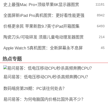
史上最强Mac Pro+顶级苹果6K显示器图赏
1118
1
全面屏新iPad Pro真机图赏：更好看性能更强
894
2
价格更亲民 苹果新款9.7英寸iPad开箱图集
649
3
陶瓷刀头/可吸碎发 须眉儿童电动理发器图赏
21
4
Apple Watch 5真机图赏：全新屏幕永不息屏
4
5
热点专题
易问易答：低电压移动CPU秒杀高频奔腾CPU？
数码暗房第29期：PC该往何处去？
易问易答：为何电脑国内价格比国外高不少？