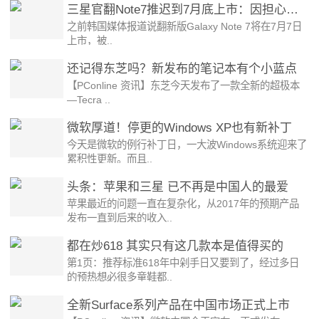
三星官翻Note7推迟到7月底上市：因担心不够卖
之前韩国媒体报道说翻新版Galaxy Note 7将在7月7日
上市，被..
还记得东芝吗？新发布的笔记本有个小蓝点
【PConline 资讯】东芝今天发布了一款全新的超极本
—Tecra ..
微软厚道！停更的Windows XP也有新补丁
今天是微软的例行补丁日，一大波Windows系统迎来了
累积性更新。而且..
头条：苹果和三星 已不再是中国人的最爱
苹果最近的问题一直在复杂化，从2017年的预期产品
发布一直到后来的收入..
都在炒618 其实只有这几款本是值得买的
第1页：推荐标准618年中剁手日又要到了，经过多日
的预热想必很多童鞋都..
全新Surface系列产品在中国市场正式上市