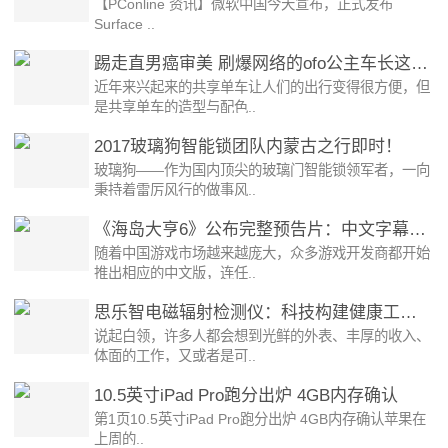
【PConline 资讯】微软中国今天宣布，正式发布
Surface ..
踢走直男癌审美 刷爆网络的ofo公主车长这个样子
近年来兴起来的共享单车让人们的出行变得很方便，但
是共享单车的造型与配色..
2017玻璃狗智能锁团队内蒙古之行即时！
玻璃狗——作为国内顶尖的玻璃门智能锁领军者，一向
秉持着雷厉风行的做事风..
《海岛大亨6》公布完整预告片：中文字幕+语音
随着中国游戏市场越来越庞大，众多游戏开发商都开始
推出相应的中文版，连任..
思乐智电磁辐射检测仪：科技构建健康工作环境
说起白领，许多人都会想到光鲜的外表、丰厚的收入、
体面的工作，又或者是可..
10.5英寸iPad Pro跑分出炉 4GB内存确认
第1页10.5英寸iPad Pro跑分出炉 4GB内存确认苹果在
上周的..