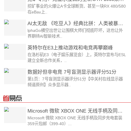
挖矿事业的火爆让A卡全球断货、甚至一块RX 480/580
在eBay上..
AI太无敌 《吃豆人》经典比拼：人类被暴虐了
lphaGo横空出世让让围棋大师们彻底吓坏，这也让外
界期待AI智能技术..
英特尔在E3上推动游戏和电竞再攀巅峰
在洛杉矶E3（电子娱乐展览会）上，英特尔宣布与ESL
建立全新合作关系，..
数据好但非电竞 7号盲测显示器评分51分
第1页：7号盲测显示器评分51分【中关村在线显示器
频道原创】众多显示器..
Microsoft 微软 XBOX ONE 无线手柄及同步充电套装 359元包邮（399-40）...
Microsoft 微软 XBOX ONE 无线手柄及同步充电套装
359元包邮（399-40）...