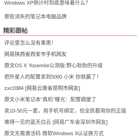
Windows XP倒计时到底意味着什么？
那些消失的笔记本电脑品牌
精彩跟帖
评论里怎么没有果黑！
网易陕西省西安市手机网友
原文
OS X Yosemite公测版:野心勃勃的升级
把外星人的配置卖到5000 小米 你就赢了！
zxc0384 [网易云南省昆明市网友]
原文
小米笔记本“真机”曝光：配置碉堡了
卖10-50元一套，用手机号绑定，包全民都用你的正版
难得一见的蓝天白云 [网易广东省深圳市网友]
原文
无需激活码 微软Windows 9认证换方式