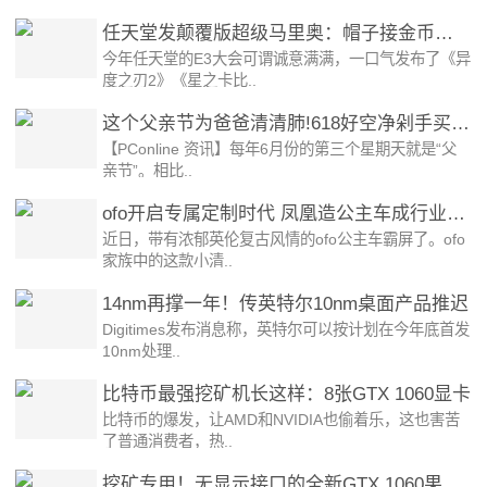
任天堂发颠覆版超级马里奥：帽子接金币打敌人
今年任天堂的E3大会可谓诚意满满，一口气发布了《异
度之刃2》《星之卡比..
这个父亲节为爸爸清清肺!618好空净剁手买买买
【PConline 资讯】每年6月份的第三个星期天就是“父
亲节”。相比..
ofo开启专属定制时代 凤凰造公主车成行业杀手锏
近日，带有浓郁英伦复古风情的ofo公主车霸屏了。ofo
家族中的这款小清..
14nm再撑一年！传英特尔10nm桌面产品推迟
Digitimes发布消息称，英特尔可以按计划在今年底首发
10nm处理..
比特币最强挖矿机长这样：8张GTX 1060显卡
比特币的爆发，让AMD和NVIDIA也偷着乐，这也害苦
了普通消费者，热..
挖矿专用！无显示接口的全新GTX 1060果真来了