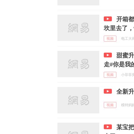
开箱
坎里去了，
视频
电工大师兄
甜蜜
走#你是我
视频
小菲菲剪辑
全新升级
视频
模特妈妈倩
某宝