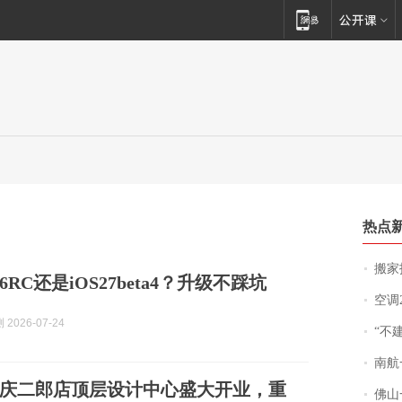
热点
搬家报
6.6RC还是iOS27beta4？升级不踩坑
空调
2026-07-24
“不
南航一航班疑向乘
庆二郎店顶层设计中心盛大开业，重
佛山一中学