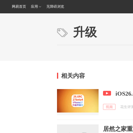
网易首页
应用
无障碍浏览
升级
相关内容
iOS2
视频
花生评测 
居然之家重