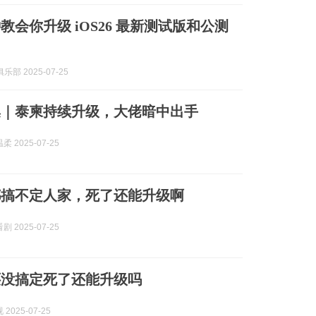
教会你升级 iOS26 最新测试版和公测
俱乐部 2025-07-25
集｜泰柬持续升级，大佬暗中出手
 2025-07-25
都搞不定人家，死了还能升级啊
 2025-07-25
还没搞定死了还能升级吗
2025-07-25