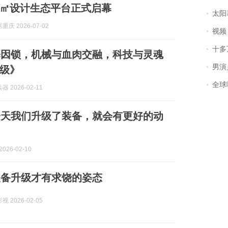
00㎡设计生态平台正式启幕
太阳
庆 2026-07-02
视频丨
十多
基因锁，机械与血肉交融，科技与灵魂
男演员钟宇飞
级》
全球唯一没有
 2026-02-11
一天我们升级了装备，就会有更好的动
026-02-10
装备升级才有求饶的姿态
 2026-02-05