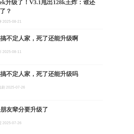
seek升级了！V3.1甩出128k王炸：谁还
”了？
2025-08-21
都搞不定人家，死了还能升级啊
2025-08-11
都搞不定人家，死了还能升级吗
 2025-07-26
好朋友辈分要升级了
2025-07-26