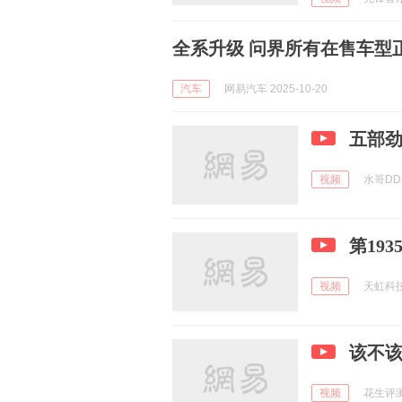
全系升级 问界所有在售车型正
汽车
网易汽车 2025-10-20
五部
视频
水哥DDD
第193
视频
天虹科技杂
该不该
视频
花生评测 