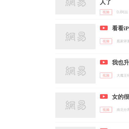
人了
视频
DJ阿喆 2
看看iP
视频
凰家评测 
我也
视频
大魔王呸 
女的
视频
南北分界线