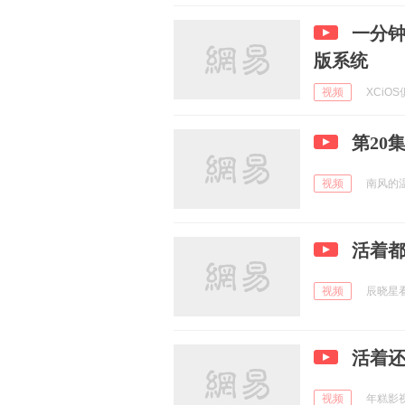
一分钟
版系统
视频
XCiOS
第20
视频
南风的温柔
活着
视频
辰晓星看剧
活着
视频
年糕影视 