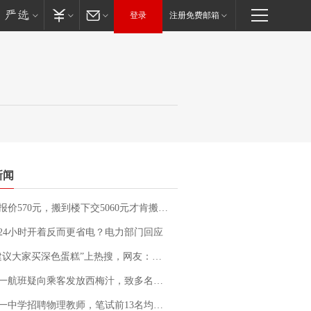
登录
注册免费邮箱
新闻
价570元，搬到楼下交5060元才肯搬上楼！女子傻眼了……
24小时开着反而更省电？电力部门回应
建议大家买深色蛋糕”上热搜，网友：天塌了！
客发放西梅汁，致多名乘客在飞行途中排队上厕所！乘客：机上100多人只有2个厕所；客服回应：并非每架飞机都会发放西梅汁
招聘物理教师，笔试前13名均遭淘汰？教育局：已叫停招聘，成立调查组全面核查