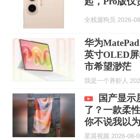
起，Pro版仅
全栈遛狗员 2026-08
华为MatePad
英寸OLED屏
市希望渺茫
我是一个养虾人 2026
国产显示
了？一款柔性
你不说我以
星晨视频 2026-08-0