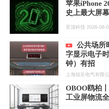
苹果iPhone
史上最大屏
至顶科技 2026-08-0
公共场所
字显示电子时
钟）有招
上海锐呈电气有限公司 2
OBOO鸥柏
工业屏物流