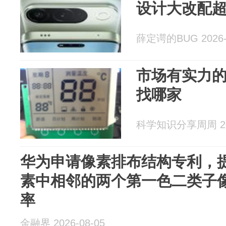
设计大改配
薛定谔的BUG 2026-
市场有实力
找哪家
科学知识分享周周 202
华为申请像素排布结构专利，
素中相邻的两个第一色二类子
率
金融界 2026-08-05