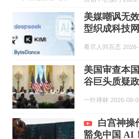
动态
美媒嘲讽无效
型织成科技
看尽人间百态 2026-0
美国审查本国
谷巨头质疑
一叶禅林 2026-08-0
白宫神操
豁免中国 A