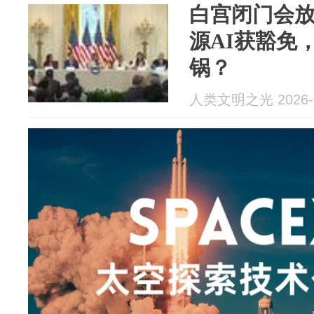
白宫闭门会
源AI获豁免
锅？
人类文明之光 2026-0