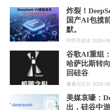
炸裂！Deep
国产AI包揽
默。
呼呼历史论 2026-08
谷歌AI重组：
哈萨比斯转
回硅谷
像素与芯片 2026-08
美媒哀嚎：De
出，硅谷中