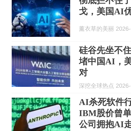
彻底拦不住
戈，美国AI
薰衣草的美丽 2026-0
硅谷先坐不
堵中国AI，
对
深挖全球热点 2026-0
AI杀死软件
IBM股价曾
公司拥抱AI