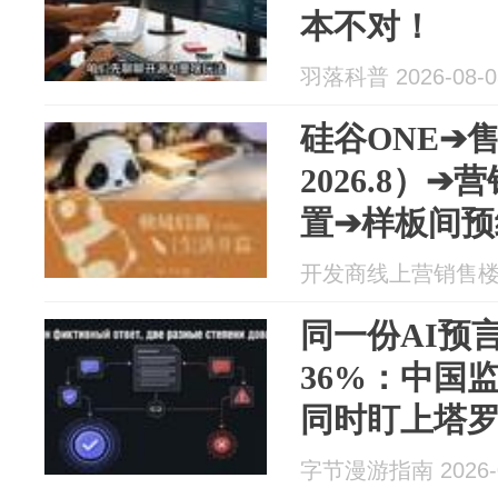
本不对！
羽落科普 2026-08-0
硅谷ONE➔
2026.8）
置➔样板间预
@豆包@dee
开发商线上营销售楼处 2
同一份AI预
36%：中国
同时盯上塔
字节漫游指南 2026-0