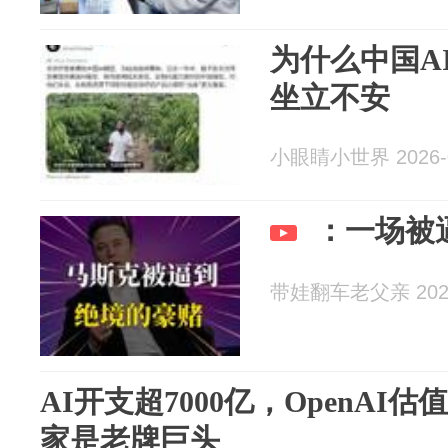
为什么中国A
坐立不安
小眼睛小世界 2026-0
：一场被
带娃翻车老父亲 2026
AI开支超7000亿，OpenAI估
家是老牌巨头