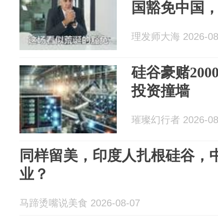
国豁免中国
理发师大海 2026-08
硅谷豪赌20
投资撞墙
璀璨幻行者 2026-08
同样留美，印度人扎根硅谷，
业？
马蹄烫嘴说美食 2026-08-07