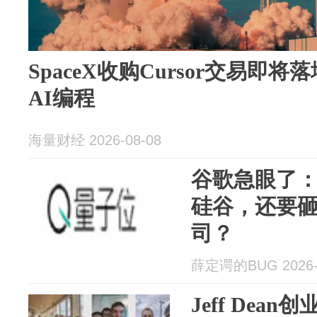
SpaceX收购Cursor交易即将
AI编程
海量财经 2026-08-08
谷歌急眼了：
硅谷，还要砸
司？
薛定谔的BUG 2026-
Jeff Dea