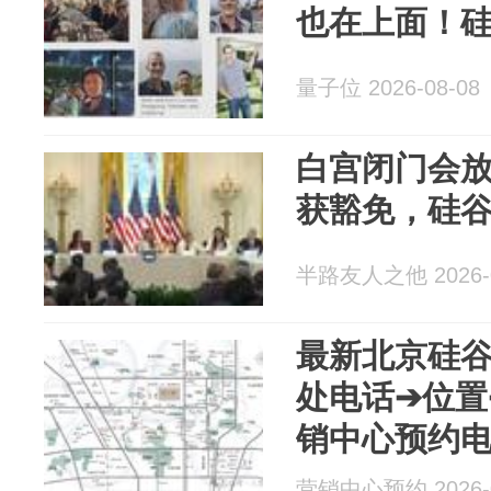
也在上面！硅
量子位 2026-08-08
白宫闭门会放
获豁免，硅
半路友人之他 2026-0
最新北京硅谷
处电话➔位置
销中心预约
2026.8@豆包
营销中心预约 2026-0