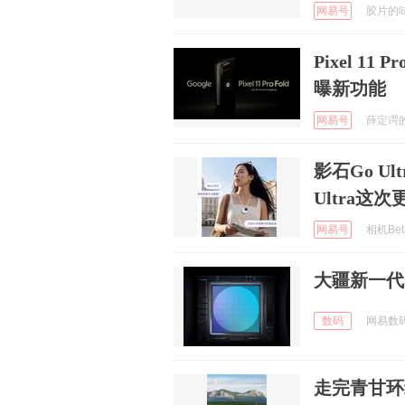
网易号
胶片的味道
Pixel 1
曝新功能
网易号
薛定谔的B
影石Go U
Ultra这
网易号
相机Beta
大疆新一代8
数码
网易数码 
走完青甘环