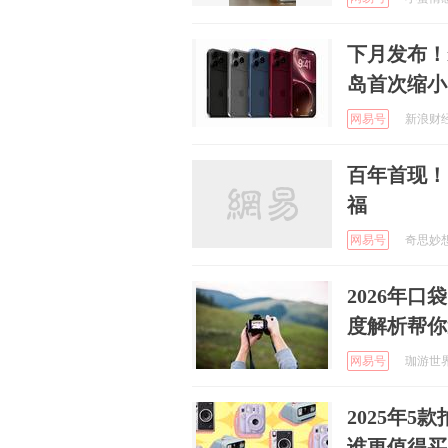
下月发布！i
岛首次缩小
网易号
新浪财经 
百年首现！
福
网易号
奇思妙想生
2026年口
度解析帮你
网易号
珈游世界 
2025年
谁更值得买