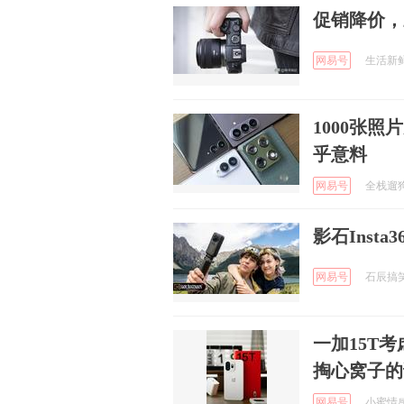
促销降价，
网易号
生活新鲜市
1000张照片
乎意料
网易号
全栈遛狗员
影石Insta36
网易号
石辰搞笑日
一加15T
掏心窝子的
网易号
小蜜情感说