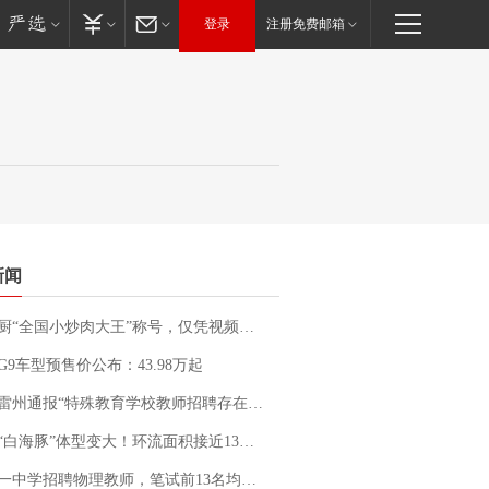
登录
注册免费邮箱
新闻
“全国小炒肉大王”称号，仅凭视频评出？中国烹饪协会回应
G9车型预售价公布：43.98万起
通报“特殊教育学校教师招聘存在违规行为”：已启动问责程序 副校长被停职
白海豚”体型变大！环流面积接近13个浙江那么大
招聘物理教师，笔试前13名均遭淘汰？教育局：已叫停招聘，成立调查组全面核查