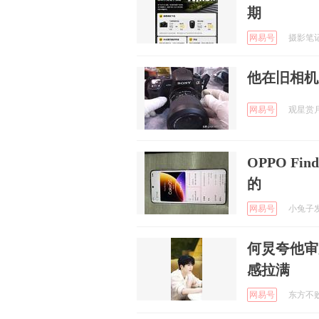
期
网易号
摄影笔记 
他在旧相机
网易号
观星赏月 
OPPO Fi
的
网易号
小兔子发现
何炅夸他审
感拉满
网易号
东方不败然