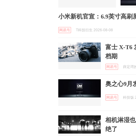
小米新机官宣：6.9英寸高刷
网易号
T科技衍生 2026-08-08
富士 X-T
档期
网易号
薛定谔的B
奥之心9月
网易号
科技饭 2
相机淋湿也
绝了