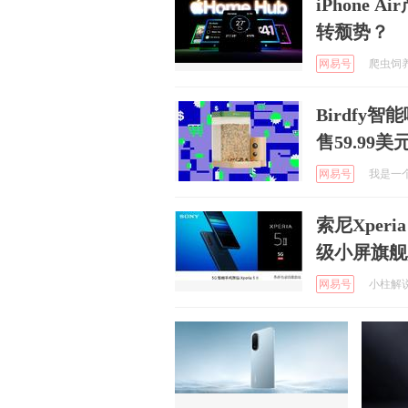
iPhone
转颓势？
网易号
爬虫饲养员
Birdfy
售59.99美
网易号
我是一个养
索尼Xper
级小屏旗舰
网易号
小柱解说游