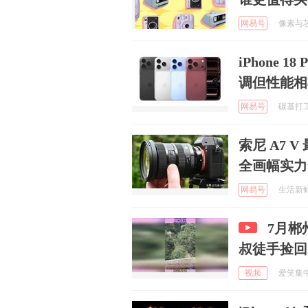
网易号
像素与芯片
iPhone 
调但性能相
网易号
碳基打工人
索尼 A7
全画幅实力
网易号
生活新鲜市
7月郴
叔徒手捡回
视频
爱笑集中营