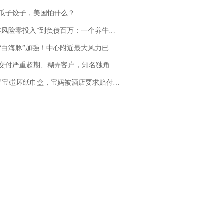
瓜子饺子，美国怕什么？
险零投入”到负债百万：一个养牛项目崩盘后，谁该为农户的贷款买单丨红星调查
白海豚”加强！中心附近最大风力已达15级 最新研判
期、糊弄客户，知名独角兽车企创始人回应：都没证据，将依法采取措施，“本人长期与美国交管局保持沟通，对方表示肯定”
坏纸巾盒，宝妈被酒店要求赔付924元！三亚一酒店回复：骨瓷定制！网友一查价格，吵翻了