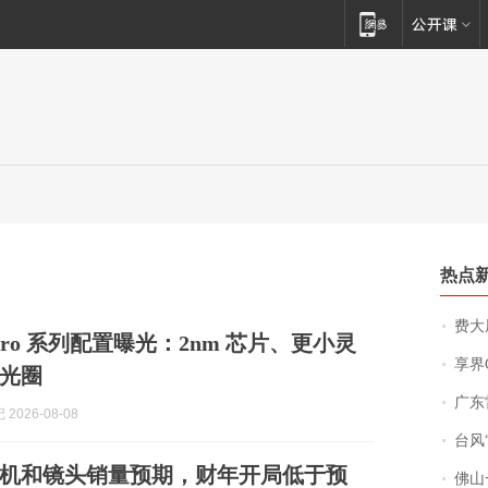
热点
费大厨
18 Pro 系列配置曝光：2nm 芯片、更小灵
享界
光圈
广东雷州
2026-08-08
台风“
机和镜头销量预期，财年开局低于预
佛山一中学