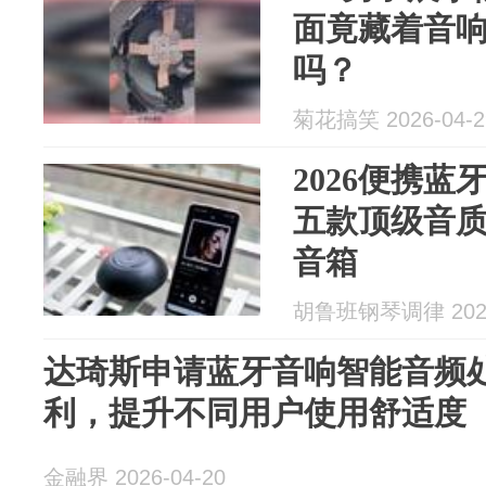
面竟藏着音
吗？
菊花搞笑 2026-04-2
2026便携
五款顶级音
音箱
胡鲁班钢琴调律 2026
达琦斯申请蓝牙音响智能音频
利，提升不同用户使用舒适度
金融界 2026-04-20