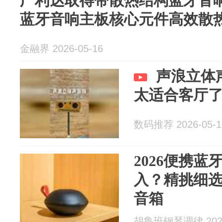
广利达取得带散热结构蓝牙音
蓝牙音响主板核心元件高效散
金融界 2026-05-16
声浪立体
太适合客厅
数码推荐 2026-05-1
2026便携
入？精挑细
音箱
胡鲁班钢琴调律 2026