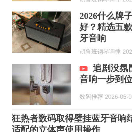
2026什么
好？精选五
牙音响
胡鲁班钢琴调律 2026
追剧没氛
音响一步到
数码推荐 2026-05-0
狂热者数码取得壁挂蓝牙音响
适配的立体声使用操作