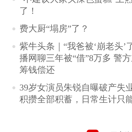
了！
费大厨“塌房”了？
紫牛头条｜“我爸被‘崩老头’
播网聊三年被“借”8万多 警
筹钱偿还
39岁女演员朱锐自曝破产失
积攒全部积蓄，日常生计只