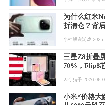
为什么红米Note
折清仓？背
小柱解说游戏 2026-0
三星Z8折叠
70%，Fli
闪存猎手 2026-08-0
小米“价格大