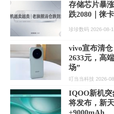
存储芯片暴涨
跌2080｜
珍珍数码 2026-08-1
vivo宣布清
2633元，高
场”
叮当当科技 2026-08
IQOO新机突
将发布，新天玑
+9000mAh