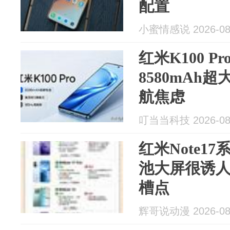
配置
小蜜情感说 2026-08
红米K100 P
8580mAh
航焦虑
叮当当科技 2026-08
红米Note1
池大屏很诱
槽点
辉哥说动漫 2026-08