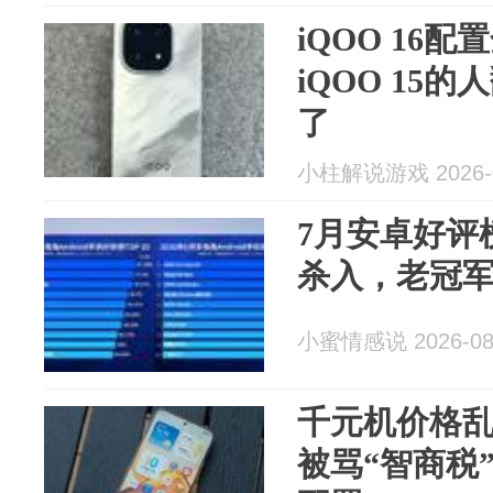
iQOO 16
iQOO 15
了
小柱解说游戏 2026-0
7月安卓好评
杀入，老冠
小蜜情感说 2026-08
千元机价格乱
被骂“智商税