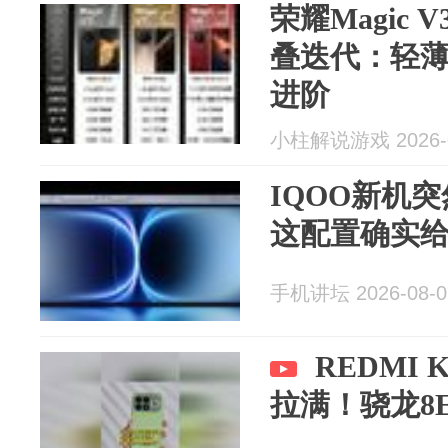
荣耀Magic 
叠迭代：轻
进阶
小柱解说游戏 2026-0
IQOO新机
这配置确实
手机讲坛 2026-08-0
REDMI K
拉满！骁龙8E