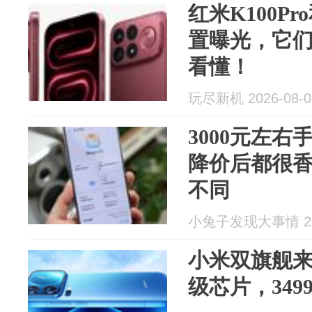
红米K100Pro
置曝光，它
看懂！
玩尽新机 2026-08-0
3000元左右
降价后都很
不同
小兔子发现大事情 202
小米双旗舰来了
级芯片，349