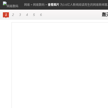
网易
>
网易数码
>
查看图片
为3.6亿人新闻阅读而生的网易新闻客
轰天
1
2
3
4
5
6