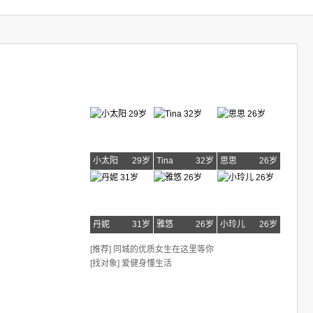
小太阳
29岁
Tina
32岁
思思
26岁
丹妮
31岁
雅悠
26岁
小玲儿
26岁
[推荐] 同城的优质女生在这里等你
[找对象] 爱健身懂生活