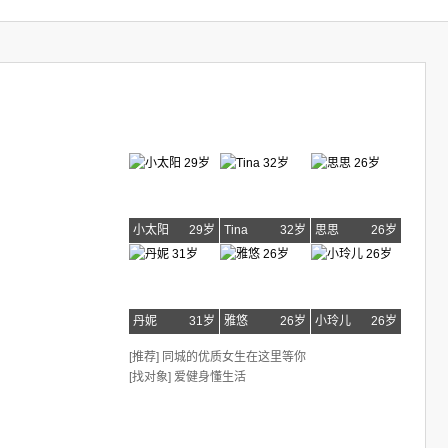
小太阳
29岁
Tina
32岁
思思
26岁
丹妮
31岁
雅悠
26岁
小玲儿
26岁
[推荐] 同城的优质女生在这里等你
[找对象] 爱健身懂生活