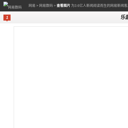
网易
>
网易数码
>
查看图片
为3.6亿人新闻阅读而生的网易新闻客
乐趣
1