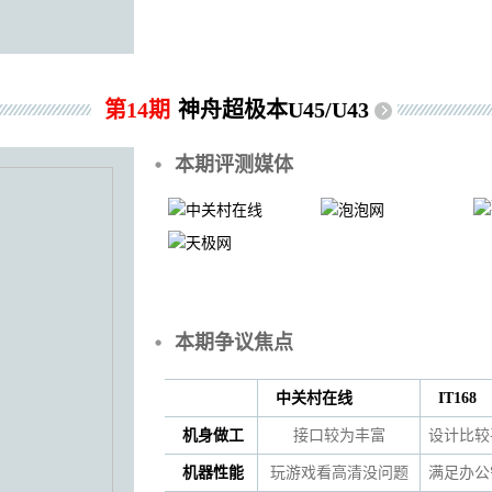
第14期
神舟超极本U45/U43
本期评测媒体
本期争议焦点
中关村在线
IT168
机身做工
接口较为丰富
设计比较
机器性能
玩游戏看高清没问题
满足办公