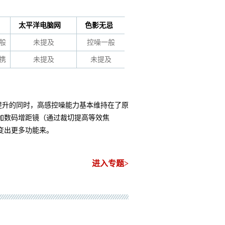
太平洋电脑网
色影无忌
般
未提及
控噪一般
携
未提及
未提及
幅提升的同时，高感控噪能力基本维持在了原
加数码增距镜（通过裁切提高等效焦
变出更多功能来。
进入专题>