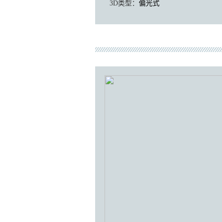
3D类型：
偏光式