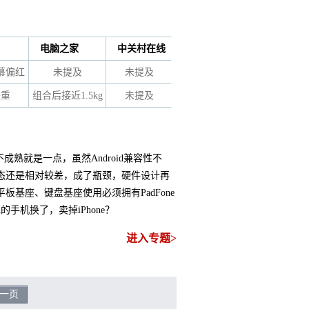
电脑之家
中关村在线
幕偏红
未提及
未提及
较重
组合后接近1.5kg
未提及
的不成熟就是一点，虽然Android兼容性不
态还是相对较差，成了瓶颈，硬件设计再
基座、键盘基座使用必须拥有PadFone
的手机换了，卖掉iPhone？
进入专题>
一页