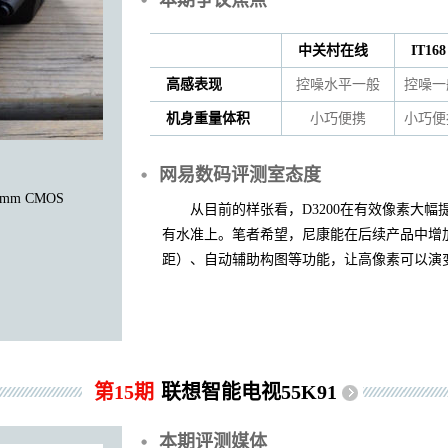
本期争议焦点
中关村在线
IT168
高感表现
控噪水平一般
控噪一
机身重量体积
小巧便携
小巧便
网易数码评测室态度
4mm CMOS
从目前的样张看，D3200在有效像素大
有水准上。笔者希望，尼康能在后续产品中增
距）、自动辅助构图等功能，让高像素可以演
第15期
联想智能电视55K91
本期评测媒体