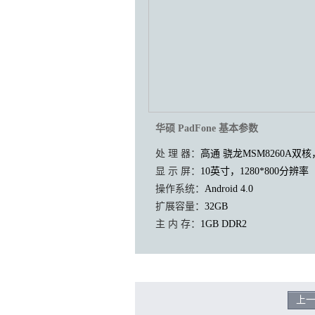
华硕 PadFone 基本参数
处 理 器：
高通 骁龙MSM8260A双核，
显 示 屏：
10英寸，1280*800分辨率
操作系统：
Android 4.0
扩展容量：
32GB
主 内 存：
1GB DDR2
上