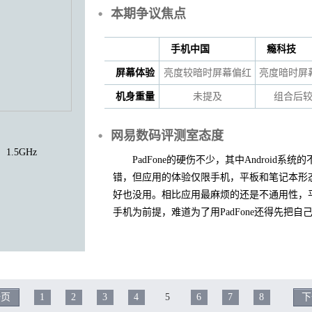
本期争议焦点
手机中国
瘾科技
屏幕体验
亮度较暗时屏幕偏红
亮度暗时屏
机身重量
未提及
组合后
网易数码评测室态度
1.5GHz
PadFone的硬伤不少，其中Android系统
错，但应用的体验仅限手机，平板和笔记本形
好也没用。相比应用最麻烦的还是不通用性，平板
手机为前提，难道为了用PadFone还得先把自己
一页
1
2
3
4
5
6
7
8
下