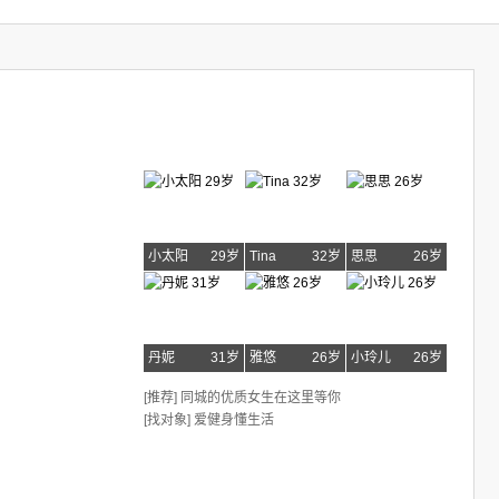
小太阳
29岁
Tina
32岁
思思
26岁
丹妮
31岁
雅悠
26岁
小玲儿
26岁
[推荐] 同城的优质女生在这里等你
[找对象] 爱健身懂生活