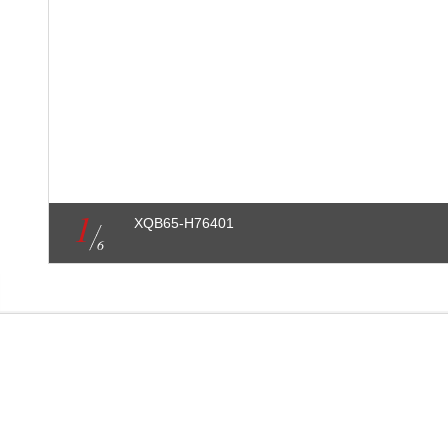
1
XQB65-H76401
6