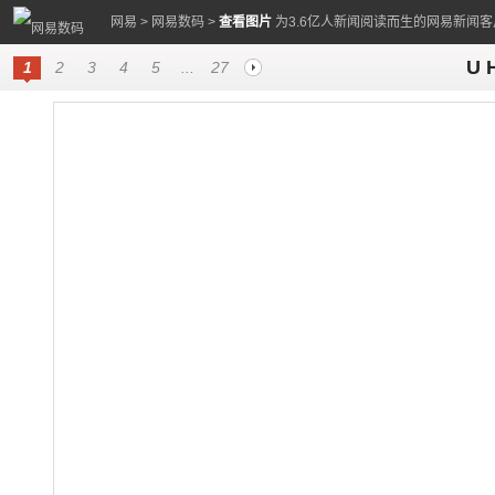
网易
>
网易数码
>
查看图片
为3.6亿人新闻阅读而生的网易新闻客
U 
1
2
3
4
5
...
27