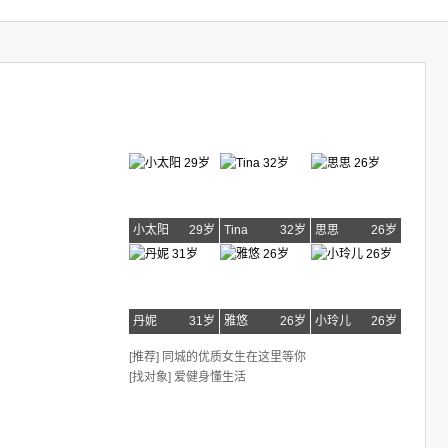
小太阳
29岁
Tina
32岁
思思
26岁
丹妮
31岁
雅悠
26岁
小玲儿
26岁
[推荐] 同城的优质女生在这里等你
[找对象] 爱健身懂生活