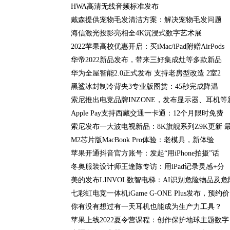
HWA高清无线音频标准发布
戴森提供宠物毛发清洁方案：解决宠物毛发问题
海信激光投影亮相全4K沉浸式数字艺术展
2022苹果高校优惠开启：买iMac/iPad附赠AirPods
华帝2022新品发布，带来三好集成灶等多款新品
华为全屋智能2.0正式发布 支持老房型改造 2室2
黑鲨冰封制冷背夹3专业版图赏：45秒完成降温
索尼推出电竞品牌INZONE，发布显示器、耳机等
Apple Pay支持西藏交通一卡通：12个月限时免费
索尼发布一大波电视新品：8K旗舰系列Z9K更新 
M2芯片版MacBook Pro体验：老模具，新体验
苹果开通抖音官方账号：发起“用iPhone拍摄”话
冬奥服装设计师王逢陈专访：用iPad记录灵感+分
美的发布LINVOL数智电梯：AI识别危险物品及危
七彩虹电竞一体机iGame G-ONE Plus发布，预约价
你有没有想过有一天耳机也能成为生产力工具？
苹果上线2022夏令营课程：创作保护地球主题数字