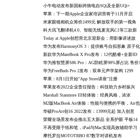
小牛电动发布新国标跨骑电自SQi及全新UQi+
苹果：下一期Apple企业家培训营将于11月开启
米家眼镜相机众筹价2499元 解放双手的第一视角
科大讯飞翻译机4.0、智能无线麦克风C1等三款新
Today at Apple创想营北京迎新会：用影像讲述故
华为发布HarmonyOS 3：提供账号自拟形象 原子化
新款华为MateBook X Pro发布：12代酷睿+全新ID
华为推智慧屏S86 Pro：AG防眩屏98%屏占比 售价
华为FreeBuds Pro 2发布：双单元声学架构 1299
苹果：8月1日开始“App Store讲座”注册
苹果发布2022企业责任报告：科技助力乡村振兴
Marshall Stanmore III轻体验：经典风格，浓浓
M2版MacBook Air体验：性能与便携的平衡，Air也
华硕ProArt创16 2022发布：13999元起 加入创意
荣耀全场景发布会推出五大新品 全系护眼 平板14
不再受限于纸和笔，iPad与Mac实现高效辅助学习
摩托罗拉MOTOTRBO R7数字对讲机发布