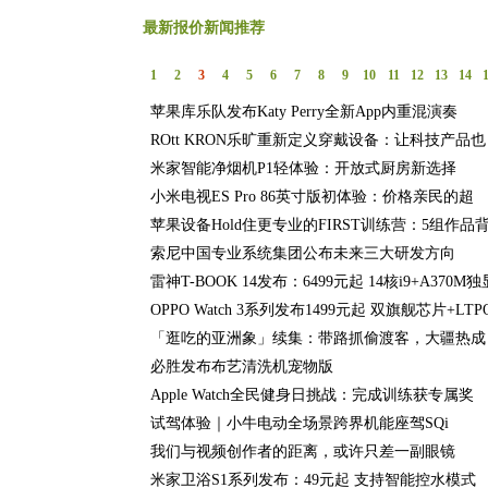
最新报价新闻推荐
1
2
3
4
5
6
7
8
9
10
11
12
13
14
苹果库乐队发布Katy Perry全新App内重混演奏
ROtt KRON乐旷重新定义穿戴设备：让科技产品也
米家智能净烟机P1轻体验：开放式厨房新选择
小米电视ES Pro 86英寸版初体验：价格亲民的超
苹果设备Hold住更专业的FIRST训练营：5组作品
索尼中国专业系统集团公布未来三大研发方向
雷神T-BOOK 14发布：6499元起 14核i9+A370M独
OPPO Watch 3系列发布1499元起 双旗舰芯片+LTP
「逛吃的亚洲象」续集：带路抓偷渡客，大疆热成
必胜发布布艺清洗机宠物版
Apple Watch全民健身日挑战：完成训练获专属奖
试驾体验｜小牛电动全场景跨界机能座驾SQi
我们与视频创作者的距离，或许只差一副眼镜
米家卫浴S1系列发布：49元起 支持智能控水模式