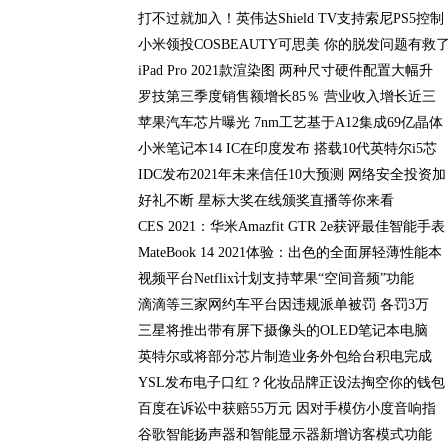
打不过就加入！英伟达Shield TV支持索尼PS5控制
小米领投COSBEAUTY可思美 你的脱发问题有救
iPad Pro 2021款渲染图 两种尺寸硬件配置大幅升
罗技第三季度销售额增长85％ 营业收入增长近三
苹果汽车芯片曝光 7nm工艺基于A12集成69亿晶体
小米笔记本14 IC在印度发布 搭载10代英特尔i5芯
IDC发布2021年未来信任10大预测 网络安全投资加
好礼不断 星标大奖在线颁奖直播等你来看
CES 2021：华米Amazfit GTR 2e获评最佳智能手表
MateBook 14 2021体验：出色的全面屏轻薄性能本
视频平台Netflix计划支持苹果“空间音频”功能
滴滴等三家网约车平台因违规派单被罚 各罚3万
三星将推出带有屏下摄像头的OLED笔记本电脑
英特尔或将部分芯片制造业务外包给台积电完成
YSL发布电子口红？化妆品牌正设法掏空你的钱包
百度在诉讼中获赔55万元 因对手模仿小度音响指
谷歌智能扬声器和智能显示器新增访客模式功能