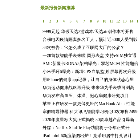
最新报价新闻推荐
1
2
3
4
5
6
7
8
9
10
11
12
13
14
9999元起 华硕天选2游戏本/天选air创作本将开售
台积电因疫情隔离多名工人，预计近5000人受到影
34次被告：它怎么成了互联网大厂的公敌？
一加首款智能手表来啦 圆形表盘 支持eSIM独立通
AMD新显卡RDNA3架构曝光：双芯MCM 性能翻
小米手环6曝光：新增GPS血氧监测 屏幕再次升级
用iPhone的健康app记录，让自己的身体状态心里
华为运动健康战略再升级 未来华为手表或可测高
华为发布高血压、体温、冠心病健康研究项目
苹果正在研发一款更薄更轻的MacBook Air：性能
寒假辅导神器 科大讯飞智能学习机Q10发布售2499
2020年度星标大奖正式揭晓 30款卓越产品引爆新
外媒：Netflix Shuffle Play功能将于今年正式开
iPad mini 6新渲染图出炉！竟采用居中打孔设计