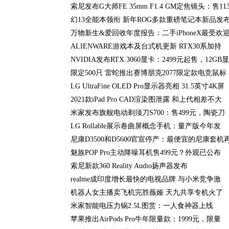
索尼发布G大师FE 35mm F1.4 GM定焦镜头：售113
幻13全能本领衔 新年ROG多款重磅笔记本新品发
万物新生&爱回收年度报告：二手iPhoneX最受欢
ALIENWARE游戏本及台式机更新 RTX30系加持
NVIDIA发布RTX 3060显卡：2499元起售，12GB
限定500只 雷蛇推出赛博朋克2077限定款电竞鼠标
LG UltraFine OLED Pro显示器亮相 31.5英寸4K屏
2021款iPad Pro CAD渲染图泄露 和上代相差不大
米家发布旗舰电动剃须刀S700：售499元，陶瓷刀
LG Rollable展示卷曲屏概念手机：量产版今年发
尼康D3500和D5600官宣停产：最便宜的尼康套机
魅族POP Pro主动降噪耳机售499元？外观已公布
索尼新款360 Reality Audio扬声器发布
realme成印度增长最快的电视品牌 与小米竞争激
机器人女主播卖飞机完胜薇娅 天九共享专机火了
米家智能电压力锅2.5L图赏：一人食神器上线
苹果推出AirPods Pro牛年限量款：1999元，限量